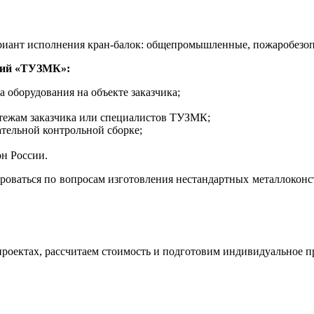
риант исполнения кран-балок: общепромышленные, пожаробезопасн
ций
«ТУЗМК»:
 оборудования на объекте заказчика;
тежам заказчика или специалистов ТУЗМК;
ательной контрольной сборке;
он России.
ироваться по вопросам изготовления нестандартных металлоконс
проектах, рассчитаем стоимость и подготовим индивидуальное 