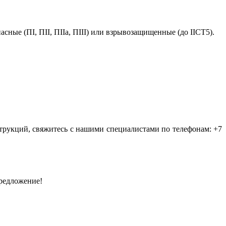
ые (ПI, ПII, ПIIа, ПIII) или взрывозащищенные (до IIСТ5).
трукций, свяжитесь с нашими специалистами по телефонам: +7
предложение!