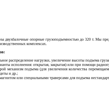
ны двухбалочные опорные грузоподъемностью до 320 т. Мы пре
оизводственных комплексах.
ов:
ьное распределение нагрузки, увеличение высоты подъема груз
ианты исполнения: открытая, закрытая) или при помощи радиопу
рой механизм подъема (для увеличения количества перемещаемы
щиты и др.;
омагнитом или специальными траверсами для подъема нестандарт